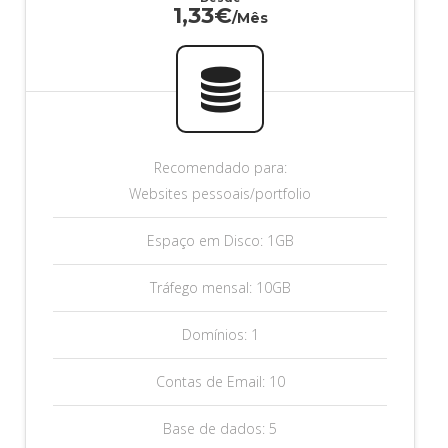
1,33€
/Mês
Recomendado para:
Websites pessoais/portfolio
Espaço em Disco: 1GB
Tráfego mensal: 10GB
Domínios: 1
Contas de Email: 10
Base de dados: 5