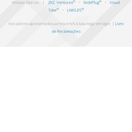
®
®
Nossas Marcas |
ZKZ Ventures
•
WebPlug
•
Visual
®
®
Take
•
LNKS.ES
Aos valores apresentados acresce IVA à taxa legal em vigor. |
Livro
de Reclamações