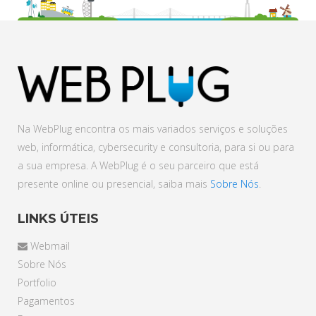
Na WebPlug encontra os mais variados serviços e soluções
web, informática, cybersecurity e consultoria, para si ou para
a sua empresa. A WebPlug é o seu parceiro que está
presente online ou presencial, saiba mais
Sobre Nós
.
LINKS ÚTEIS
Webmail
Sobre Nós
Portfolio
Pagamentos