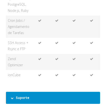
PostgreSQL,
Node.js, Ruby
Cron Jobs /
Agendamento
de Tarefas
SSH Access +
Rsync e FTP
Zend
Optimizer
ionCube
Suporte