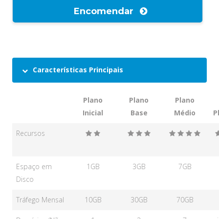
Encomendar
Características Principais
Plano
Plano
Plano
Inicial
Base
Médio
P
Recursos
Espaço em
1GB
3GB
7GB
Disco
Tráfego Mensal
10GB
30GB
70GB