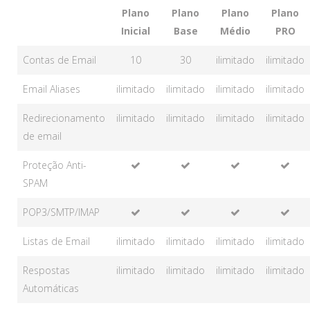
Plano
Plano
Plano
Plano
Inicial
Base
Médio
PRO
Contas de Email
10
30
ilimitado
ilimitado
Email Aliases
ilimitado
ilimitado
ilimitado
ilimitado
Redirecionamento
ilimitado
ilimitado
ilimitado
ilimitado
de email
Proteção Anti-
SPAM
POP3/SMTP/IMAP
Listas de Email
ilimitado
ilimitado
ilimitado
ilimitado
Respostas
ilimitado
ilimitado
ilimitado
ilimitado
Automáticas