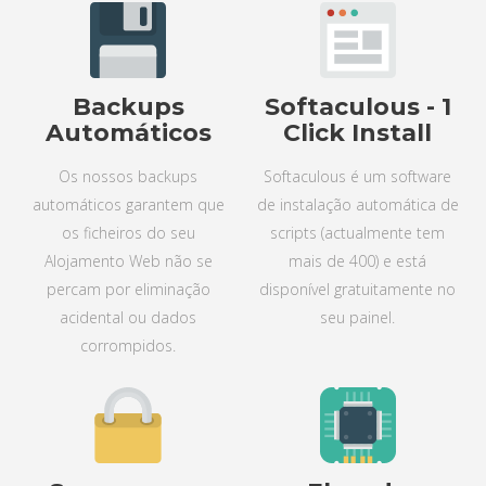
Backups
Softaculous - 1
Automáticos
Click Install
Os nossos backups
Softaculous é um software
automáticos garantem que
de instalação automática de
os ficheiros do seu
scripts (actualmente tem
Alojamento Web não se
mais de 400) e está
percam por eliminação
disponível gratuitamente no
acidental ou dados
seu painel.
corrompidos.