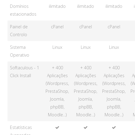
Domínios
ilimitado
ilimitado
ilimitado
estacionados
Painel de
cPanel
cPanel
cPanel
Controlo
Sistema
Linux
Linux
Linux
Operativo
Softaculous - 1
+ 400
+ 400
+ 400
Click Install
Aplicações
Aplicações
Aplicações
A
(Wordpress,
(Wordpress,
(Wordpress,
(W
PrestaShop,
PrestaShop,
PrestaShop,
Pr
Joomla,
Joomla,
Joomla,
phpBB,
phpBB,
phpBB,
Moodle...)
Moodle...)
Moodle...)
M
Estatísticas