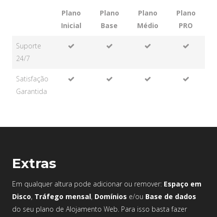
Plano
Plano
Plano
Plano
Inicial
Base
Médio
PRO
Suporte
24/7
Satisfação
Garantida
Extras
Em qualquer altura pode adicionar ou remover:
Espaço em
Disco
,
Tráfego mensal
,
Domínios
e/ou
Base de dados
do seu plano de Alojamento Web. Para isso basta fazer