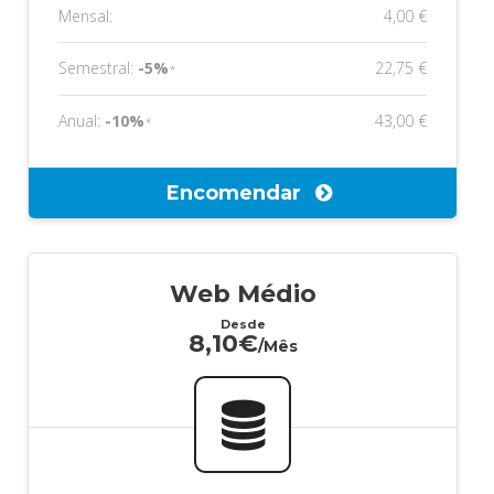
Mensal:
4,00 €
Semestral:
-5%
22,75 €
*
Anual:
-10%
43,00 €
*
Encomendar
Web Médio
Desde
8,10€
/Mês