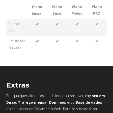
Plano
Plano
Plano
Plano
Inicial
Base
Médio
PRO
Suporte
24/7
Satisfação
Garantida
Extras
Em qualquer altura pode adicionar ou remover:
Espaço em
Disco
,
Tráfego mensal
,
Domínios
e/ou
Base de dados
do seu plano de Alojamento Web. Para isso basta fazer