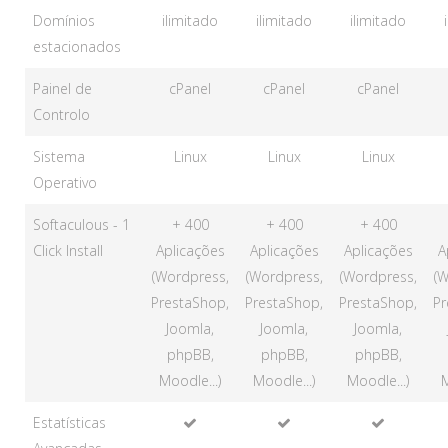
Domínios
ilimitado
ilimitado
ilimitado
estacionados
Painel de
cPanel
cPanel
cPanel
Controlo
Sistema
Linux
Linux
Linux
Operativo
Softaculous - 1
+ 400
+ 400
+ 400
Click Install
Aplicações
Aplicações
Aplicações
A
(Wordpress,
(Wordpress,
(Wordpress,
(W
PrestaShop,
PrestaShop,
PrestaShop,
Pr
Joomla,
Joomla,
Joomla,
phpBB,
phpBB,
phpBB,
Moodle...)
Moodle...)
Moodle...)
M
Estatísticas