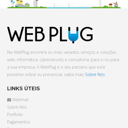
Na WebPlug encontra os mais variados serviços e soluções
web, informática, cybersecurity e consultoria, para si ou para
a sua empresa. A WebPlug é o seu parceiro que está
presente online ou presencial, saiba mais
Sobre Nós
.
LINKS ÚTEIS
Webmail
Sobre Nós
Portfolio
Pagamentos