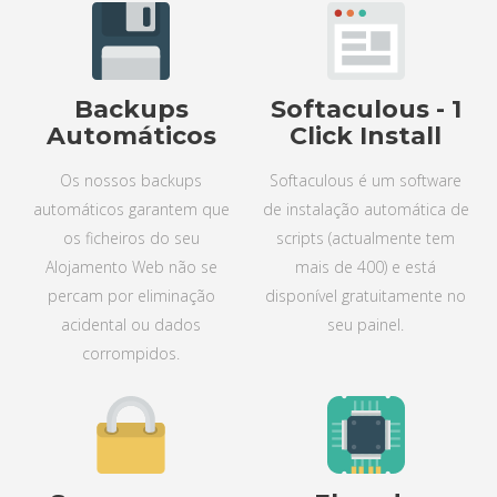
Backups
Softaculous - 1
Automáticos
Click Install
Os nossos backups
Softaculous é um software
automáticos garantem que
de instalação automática de
os ficheiros do seu
scripts (actualmente tem
Alojamento Web não se
mais de 400) e está
percam por eliminação
disponível gratuitamente no
acidental ou dados
seu painel.
corrompidos.