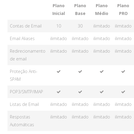
Plano
Plano
Plano
Plano
Inicial
Base
Médio
PRO
Contas de Email
10
30
ilimitado
ilimitado
Email Aliases
ilimitado
ilimitado
ilimitado
ilimitado
Redirecionamento
ilimitado
ilimitado
ilimitado
ilimitado
de email
Proteção Anti-
SPAM
POP3/SMTP/IMAP
Listas de Email
ilimitado
ilimitado
ilimitado
ilimitado
Respostas
ilimitado
ilimitado
ilimitado
ilimitado
Automáticas