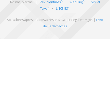
®
®
Nossas Marcas |
ZKZ Ventures
•
WebPlug
•
Visual
®
®
Take
•
LNKS.ES
Aos valores apresentados acresce IVA à taxa legal em vigor. |
Livro
de Reclamações