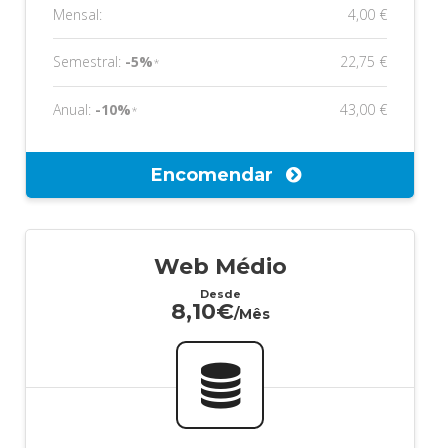
Mensal:
4,00 €
Semestral:
-5%
22,75 €
*
Anual:
-10%
43,00 €
*
Encomendar
Web Médio
Desde
8,10€
/Mês