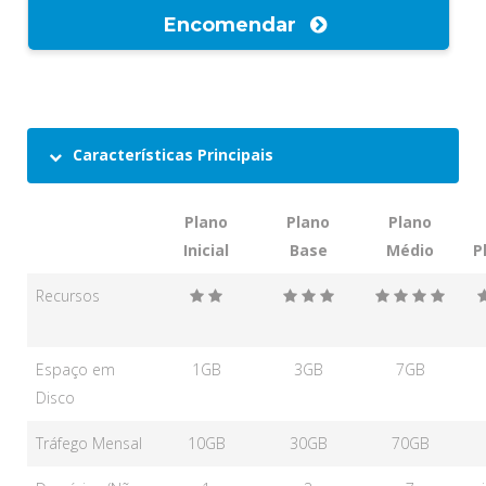
Encomendar
Características Principais
Plano
Plano
Plano
Inicial
Base
Médio
P
Recursos
Espaço em
1GB
3GB
7GB
Disco
Tráfego Mensal
10GB
30GB
70GB