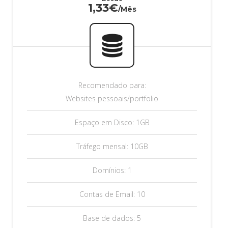
1,33€
/Mês
Recomendado para:
Websites pessoais/portfolio
Espaço em Disco: 1GB
Tráfego mensal: 10GB
Domínios: 1
Contas de Email: 10
Base de dados: 5