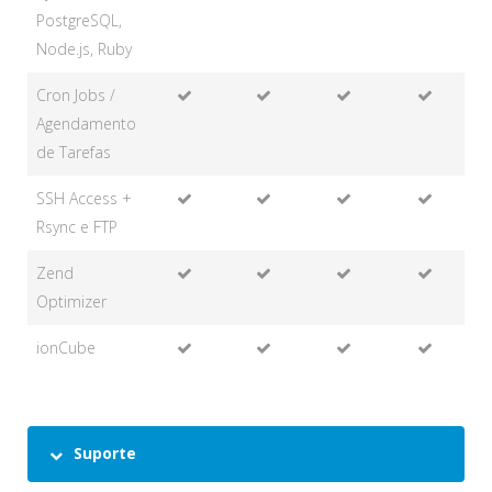
PostgreSQL,
Node.js, Ruby
Cron Jobs /
Agendamento
de Tarefas
SSH Access +
Rsync e FTP
Zend
Optimizer
ionCube
Suporte